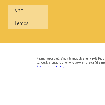
ABC
Temos
Priemonę parengė:
Vaida Ivanauskienė, Nijolė Piv
Už pagalbą rengiant priemonę dėkojame
Ievai Stelmo
Plačiau apie priemonę