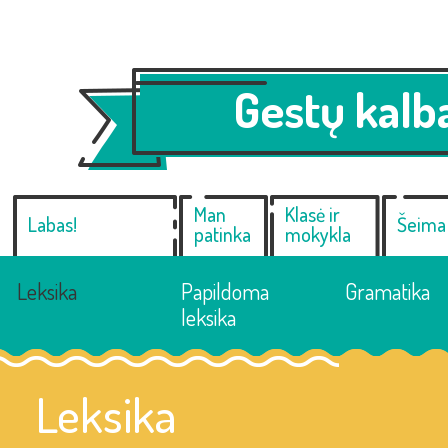
Gestų kalba
Man
Klasė ir
Labas!
Šeima
patinka
mokykla
Leksika
Papildoma
Gramatika
leksika
Leksika