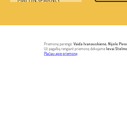
MARIJAMPOLĖ
MAŽEIKIAI
METRO
Priemonę parengė:
Vaida Ivanauskienė, Nijolė Piv
Už pagalbą rengiant priemonę dėkojame
Ievai Stelmo
Plačiau apie priemonę
MINUSAS
MOPEDAS
MOTOCIKLAS
MUZIEJUS 1
NE-TAS