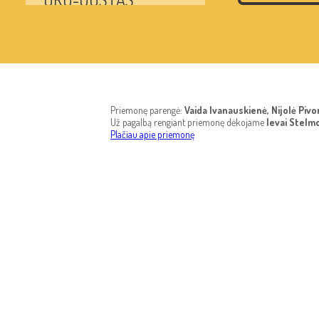
PALYGINTI
PANEVĖŽYS
PASAULIO-ŽEMYNAI
Priemonę parengė:
Vaida Ivanauskienė, Nijolė Piv
Už pagalbą rengiant priemonę dėkojame
Ievai Stelmo
Plačiau apie priemonę
PATELĖ
PIENAS
PLAUKTI-LAIVU
PLIKAS
PLIUSAS